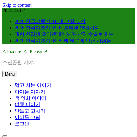
Skip to content
2026-08-07
2026 한국여행기 04: 내 고향 부산
2026 한국여행기 03: K-뷰티를 만끽하다
대학 신입생 오리엔테이션과 남편 수술후 회복
2026 한국여행기 02: 82쿡 덕분에 만난 사람들
A Piacere! At Pleasure!
소년공원 이야기
Menu
먹고 사는 이야기
아이들 이야기
책 영화 이야기
여행 이야기
만들고 고치기
아이들 그림
로그인