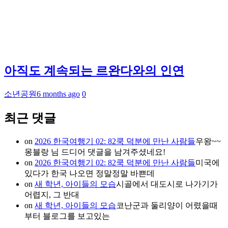
아직도 계속되는 르완다와의 인연
소년공원
6 months ago
0
최근 댓글
on
2026 한국여행기 02: 82쿡 덕분에 만난 사람들
우왕~~
몽블랑 님 드디어 댓글을 남겨주셨네요!
on
2026 한국여행기 02: 82쿡 덕분에 만난 사람들
미국에
있다가 한국 나오면 정말정말 바쁜데
on
새 학년, 아이들의 모습
시골에서 대도시로 나가기가
어렵지, 그 반대
on
새 학년, 아이들의 모습
코난군과 둘리양이 어렸을때
부터 블로그를 보고있는