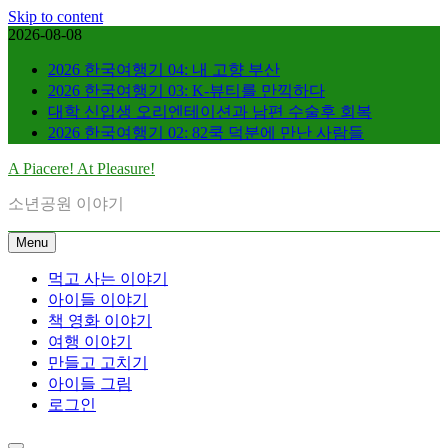
Skip to content
2026-08-08
2026 한국여행기 04: 내 고향 부산
2026 한국여행기 03: K-뷰티를 만끽하다
대학 신입생 오리엔테이션과 남편 수술후 회복
2026 한국여행기 02: 82쿡 덕분에 만난 사람들
A Piacere! At Pleasure!
소년공원 이야기
Menu
먹고 사는 이야기
아이들 이야기
책 영화 이야기
여행 이야기
만들고 고치기
아이들 그림
로그인