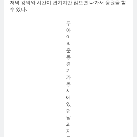
저녁 강의와 시간이 겹치지만 않으면 나가서 응원을 할
수 있다.
두
아
이
의
운
동
경
기
가
동
시
에
있
던
날
의
지