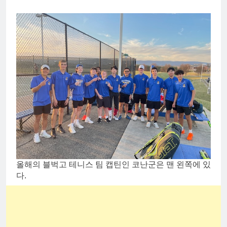
올해의 블벅고 테니스 팀 캡틴인 코난군은 맨 왼쪽에 있
다.