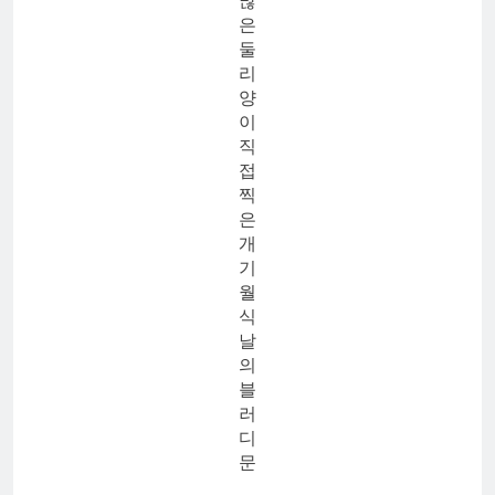
많
은
둘
리
양
이
직
접
찍
은
개
기
월
식
날
의
블
러
디
문