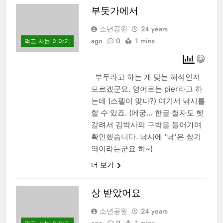
부둣가에서
소년공원
24 years
ago
0
1 mins
먹고 사는 이야기
부두라고 하는 게 맞는 해석인지
모르겠군요. 영어로는 pier라고 하
는데 (스펠이 맞나?) 여기서 낚시를
할 수 있죠. (에궁… 한글 철자도 헷
갈려서 김박사의 구박을 들어가며
확인했습니다. 낚시에 '낚'은 쌍기
역이라는군요 히~)
더 보기
상 받았어요
소년공원
24 years
ago
0
1 mins