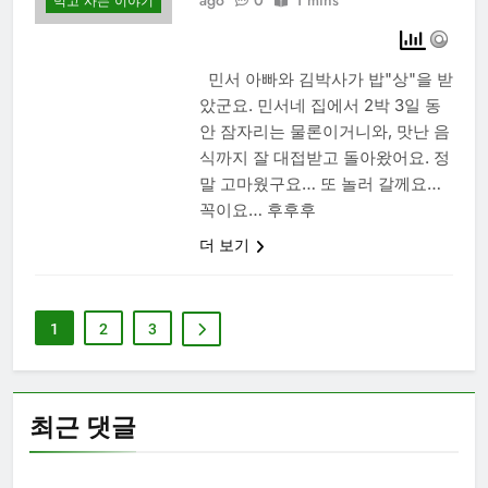
먹고 사는 이야기
민서 아빠와 김박사가 밥"상"을 받
았군요. 민서네 집에서 2박 3일 동
안 잠자리는 물론이거니와, 맛난 음
식까지 잘 대접받고 돌아왔어요. 정
말 고마웠구요… 또 놀러 갈께요…
꼭이요… 후후후
더 보기
1
2
3
최근 댓글