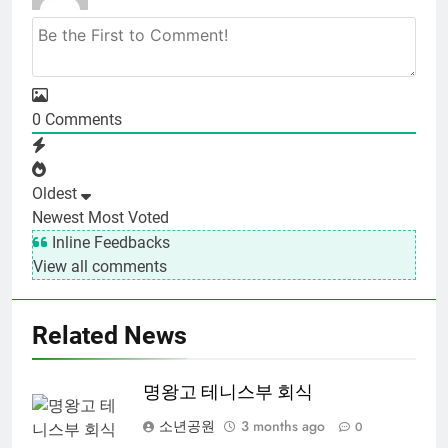
0
Comments
Oldest
Newest
Most Voted
Inline Feedbacks
View all comments
Related News
명왕고 테니스부 회식
소년공원
3 months ago
0