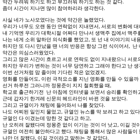
약간 두려워 하기도 하고 부끄러워 하기도 하는 것 같다.
좀더 시간이 지나면 많이 참여하리라 생각한다.
사실 네가 노사모였다는 것에 약간은 놀랬었다.
우리가 너무도 오랜 동안 연락없이 지내면서, 서로의 변화에 
내 기억엔 우리가 대학시절 어쩌다 만나서 생맥주 집에서 맥주를
나는 네게 소위 말하던 의식화를 했었고, 또 넌 내 이야기의 내
하지만 또 다시 만났을 땐 너의 반응은 항상 그런 식이어서, 난
약간은 의심스러웠었다.
그리고 많은 시간이 흐르고 서로 연락도 없이 지내왔으니 서로의
하지만 우리가 변하는 것이 너무 당연하고 그래야 한다고 난 생
이번 선거처럼 맘 졸이며 기다린 적은 없었겠지.
영화를 만들어도, 이런 극적요소를 지닌 영화를 만들 수 있을까 
선거 하루전 그러니까 정몽준이 지지 철회했을 때,
학교로 출근하기전 난 아침에 인터넷을 보면서 승리를 확인하고
근데 갑자기 한겨레 신문의 헤드라인이 바뀐 것을 보았다.
그리고 규열이가 채팅에 들어와서 나를 찾았다.
나도 어찌된 일인지 물었고, 규열인 뉴스를 막 보려고 하고 있다
규열인 다 이겼는데 망한 것 같다고 하고,
난 오히려 잘됐다며 정몽준 없이 이기는 것이 더 낫고, 이길 것
규열인 여전히 불안하다고 했다. 채팅을 통해서 많은 사람들이
나만 더 잘됐다, 이길 것이라고 말하는 것 같았다.