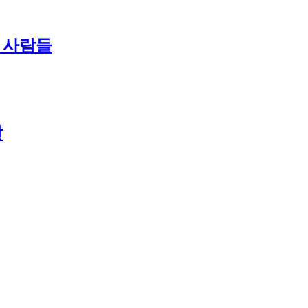
난 사람들
날