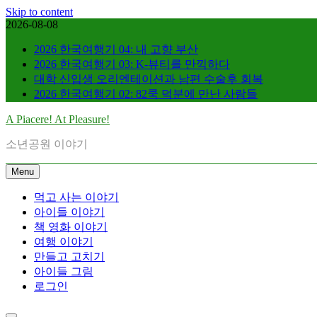
Skip to content
2026-08-08
2026 한국여행기 04: 내 고향 부산
2026 한국여행기 03: K-뷰티를 만끽하다
대학 신입생 오리엔테이션과 남편 수술후 회복
2026 한국여행기 02: 82쿡 덕분에 만난 사람들
A Piacere! At Pleasure!
소년공원 이야기
Menu
먹고 사는 이야기
아이들 이야기
책 영화 이야기
여행 이야기
만들고 고치기
아이들 그림
로그인