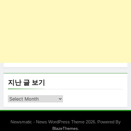
지난 글 보기
지
난
글
보
Newsmatic - News WordPress Theme 2026. Powered By
기
.
BlazeThemes