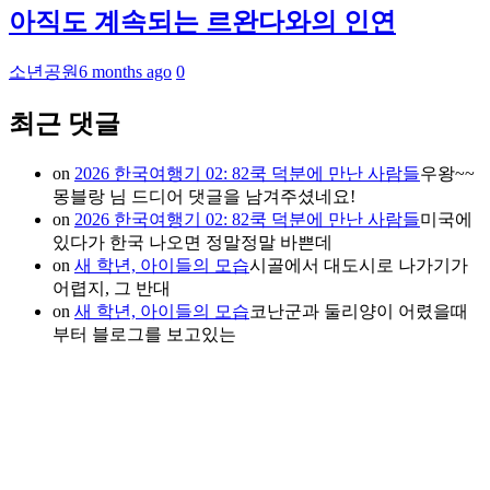
아직도 계속되는 르완다와의 인연
소년공원
6 months ago
0
최근 댓글
on
2026 한국여행기 02: 82쿡 덕분에 만난 사람들
우왕~~
몽블랑 님 드디어 댓글을 남겨주셨네요!
on
2026 한국여행기 02: 82쿡 덕분에 만난 사람들
미국에
있다가 한국 나오면 정말정말 바쁜데
on
새 학년, 아이들의 모습
시골에서 대도시로 나가기가
어렵지, 그 반대
on
새 학년, 아이들의 모습
코난군과 둘리양이 어렸을때
부터 블로그를 보고있는