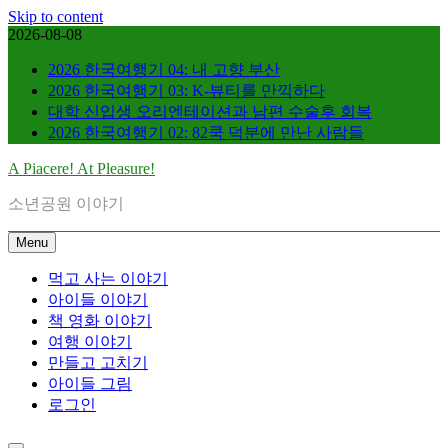
Skip to content
2026-08-08
2026 한국여행기 04: 내 고향 부산
2026 한국여행기 03: K-뷰티를 만끽하다
대학 신입생 오리엔테이션과 남편 수술후 회복
2026 한국여행기 02: 82쿡 덕분에 만난 사람들
A Piacere! At Pleasure!
소년공원 이야기
Menu
먹고 사는 이야기
아이들 이야기
책 영화 이야기
여행 이야기
만들고 고치기
아이들 그림
로그인