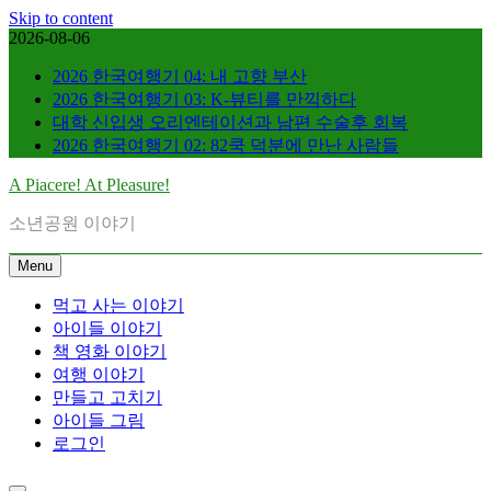
Skip to content
2026-08-06
2026 한국여행기 04: 내 고향 부산
2026 한국여행기 03: K-뷰티를 만끽하다
대학 신입생 오리엔테이션과 남편 수술후 회복
2026 한국여행기 02: 82쿡 덕분에 만난 사람들
A Piacere! At Pleasure!
소년공원 이야기
Menu
먹고 사는 이야기
아이들 이야기
책 영화 이야기
여행 이야기
만들고 고치기
아이들 그림
로그인