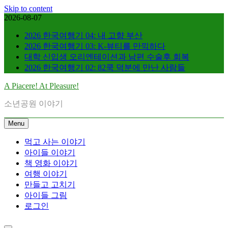
Skip to content
2026-08-07
2026 한국여행기 04: 내 고향 부산
2026 한국여행기 03: K-뷰티를 만끽하다
대학 신입생 오리엔테이션과 남편 수술후 회복
2026 한국여행기 02: 82쿡 덕분에 만난 사람들
A Piacere! At Pleasure!
소년공원 이야기
Menu
먹고 사는 이야기
아이들 이야기
책 영화 이야기
여행 이야기
만들고 고치기
아이들 그림
로그인