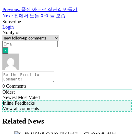
Previous:
풍선 아트로 장난감 만들기
Next:
집에서 노는 아이들 모습
Subscribe
Login
Notify of
0
Comments
Oldest
Newest
Most Voted
Inline Feedbacks
View all comments
Related News