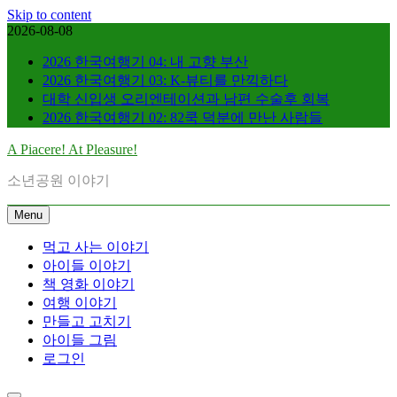
Skip to content
2026-08-08
2026 한국여행기 04: 내 고향 부산
2026 한국여행기 03: K-뷰티를 만끽하다
대학 신입생 오리엔테이션과 남편 수술후 회복
2026 한국여행기 02: 82쿡 덕분에 만난 사람들
A Piacere! At Pleasure!
소년공원 이야기
Menu
먹고 사는 이야기
아이들 이야기
책 영화 이야기
여행 이야기
만들고 고치기
아이들 그림
로그인