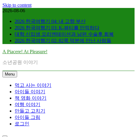
Skip to content
2026-08-06
2026 한국여행기 04: 내 고향 부산
2026 한국여행기 03: K-뷰티를 만끽하다
대학 신입생 오리엔테이션과 남편 수술후 회복
2026 한국여행기 02: 82쿡 덕분에 만난 사람들
A Piacere! At Pleasure!
소년공원 이야기
Menu
먹고 사는 이야기
아이들 이야기
책 영화 이야기
여행 이야기
만들고 고치기
아이들 그림
로그인