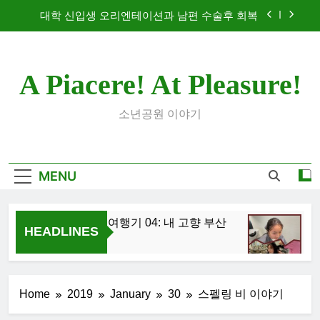
Skip
대학 신입생 오리엔테이션과 남편 수술후 회복
to
content
2026 한국여행기 02: 82쿡 덕분에 만난 사람들
A Piacere! At Pleasure!
2026 한국여행기 04: 내 고향 부산
2026 한국여행기 03: K-뷰티를 만끽하다
소년공원 이야기
대학 신입생 오리엔테이션과 남편 수술후 회복
2026 한국여행기 02: 82쿡 덕분에 만난 사람들
MENU
2026 한국여행기 04: 내 고향 부산
20
HEADLINES
1 Day Ago
1 We
Home
2019
January
30
스펠링 비 이야기