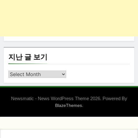
지난 글 보기
지
난
글
보
Newsmatic - News WordPress Theme 2026. Powered By
기
.
BlazeThemes