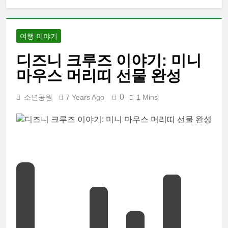
대학 신입생 오
리엔테이션과
남편 수술후 회
2 Weeks Ago
복
여행 이야기
2026 한국여행
기 02: 82쿡 덕
디즈니 크루즈 이야기: 미니
분에 만난 사람
2 Weeks Ago
들
마우스 머리띠 선물 완성
2026 한국 여행
기 01: 대통령과
만난 날
0
소년공원
7 Years Ago
1 Mins
3 Weeks Ago
코난군의 고등
학교 졸업식
2 Months Ago