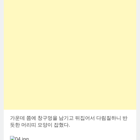
가운데 쯤에 창구멍을 남기고 뒤집어서 다림질하니 반
듯한 머리띠 모양이 잡혔다.