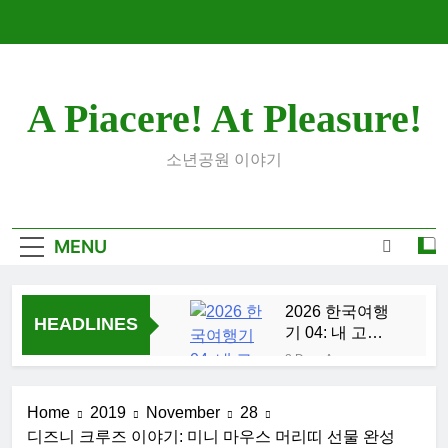
Skip
to
content
A Piacere! At Pleasure!
소년공원 이야기
MENU
2026 한국여행
HEADLINES
기 04: 내 고향
부산
2 Days Ago
2026 한국여행
기 03: K-뷰티를
Home
2019
November
28
만끽하다
1 Week Ago
디즈니 크루즈 이야기: 미니 마우스 머리띠 선물 완성