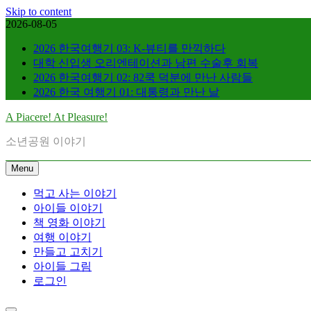
Skip to content
2026-08-05
2026 한국여행기 03: K-뷰티를 만끽하다
대학 신입생 오리엔테이션과 남편 수술후 회복
2026 한국여행기 02: 82쿡 덕분에 만난 사람들
2026 한국 여행기 01: 대통령과 만난 날
A Piacere! At Pleasure!
소년공원 이야기
Menu
먹고 사는 이야기
아이들 이야기
책 영화 이야기
여행 이야기
만들고 고치기
아이들 그림
로그인