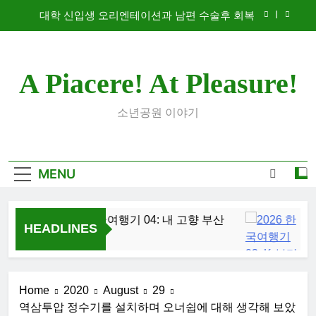
Skip
대학 신입생 오리엔테이션과 남편 수술후 회복
to
content
2026 한국여행기 02: 82쿡 덕분에 만난 사람들
A Piacere! At Pleasure!
2026 한국여행기 04: 내 고향 부산
2026 한국여행기 03: K-뷰티를 만끽하다
소년공원 이야기
대학 신입생 오리엔테이션과 남편 수술후 회복
2026 한국여행기 02: 82쿡 덕분에 만난 사람들
MENU
2026 한국여행기 04: 내 고향 부산
20
HEADLINES
4 Days Ago
2 We
Home
2020
August
29
역삼투압 정수기를 설치하며 오너쉽에 대해 생각해 보았