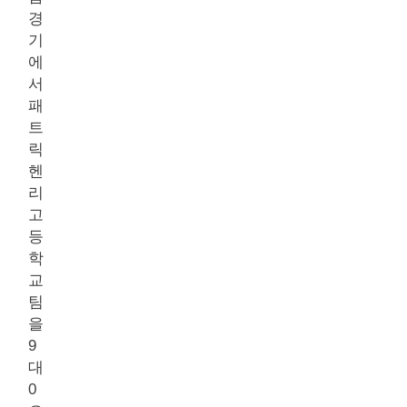
경
기
에
서
패
트
릭
헨
리
고
등
학
교
팀
을
9
대
0