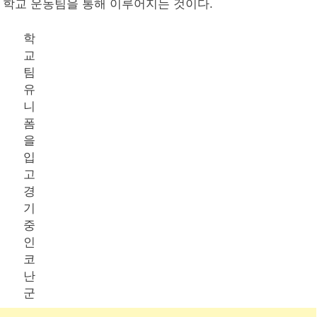
이 학교 운동팀을 통해 이루어지는 것이다.
학
교
팀
유
니
폼
을
입
고
경
기
중
인
코
난
군