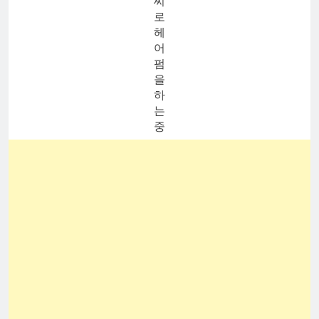
씨
로
헤
어
펌
을
하
는
중