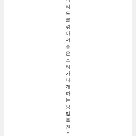
리
드
를
깎
아
서
좋
은
소
리
가
나
게
하
는
방
법
을
전
수