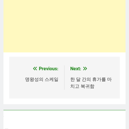
Previous:
Next:
Post
navigation
명왕성의 스케일
한 달 간의 휴가를 마
치고 복귀함