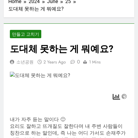
Home
2024
June
25
만끽하다
1 Week Ago
도대체 못하는 게 뭐예요?
대학 신입생 오
리엔테이션과 남
편 수술후 회복
2 Weeks Ago
만들고 고치기
2026 한국여행
기 02: 82쿡 덕분
도대체 못하는 게 뭐예요?
에 만난 사람들
2 Weeks Ago
2026 한국 여행
0
소년공원
2 Years Ago
1 Mins
기 01: 대통령과
만난 날
3 Weeks Ago
코난군의 고등학교
졸업식
2 Months Ago
내가 자주 듣는 말이다 🙂
요리도 잘하고 뜨개질도 잘한다며 내 주변 사람들이
칭찬으로 하는 말인데, 즉 나는 어디 가서도 손재주가