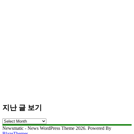
지난 글 보기
지
난
Newsmatic - News WordPress Theme 2026. Powered By
글
BlazeThemes
.