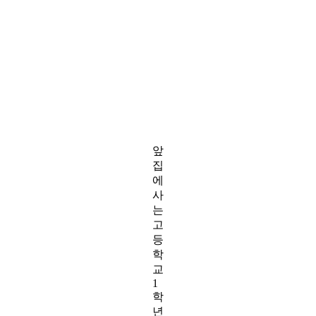
앞
집
에
사
는
고
등
학
교
1
학
년