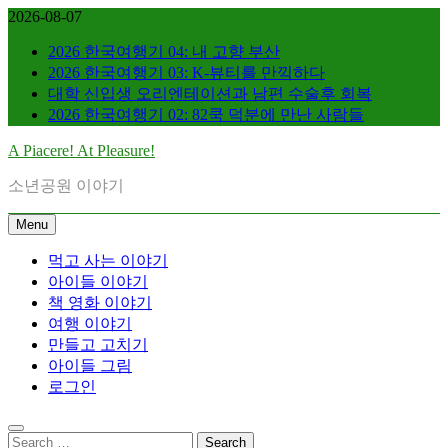
Skip
2026-08-07
to
content
2026 한국여행기 04: 내 고향 부산
2026 한국여행기 03: K-뷰티를 만끽하다
대학 신입생 오리엔테이션과 남편 수술후 회복
2026 한국여행기 02: 82쿡 덕분에 만난 사람들
A Piacere! At Pleasure!
소년공원 이야기
Menu
먹고 사는 이야기
아이들 이야기
책 영화 이야기
여행 이야기
만들고 고치기
아이들 그림
로그인
Search