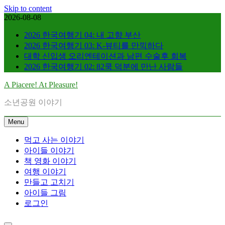
Skip to content
2026-08-08
2026 한국여행기 04: 내 고향 부산
2026 한국여행기 03: K-뷰티를 만끽하다
대학 신입생 오리엔테이션과 남편 수술후 회복
2026 한국여행기 02: 82쿡 덕분에 만난 사람들
A Piacere! At Pleasure!
소년공원 이야기
Menu
먹고 사는 이야기
아이들 이야기
책 영화 이야기
여행 이야기
만들고 고치기
아이들 그림
로그인