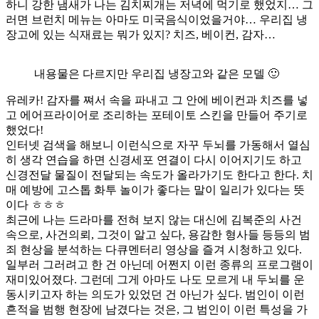
하니 강한 냄새가 나는 김치찌개는 저녁에 먹기로 했었지… 그
러면 브런치 메뉴는 아마도 미국음식이었을거야… 우리집 냉
장고에 있는 식재료는 뭐가 있지? 치즈, 베이컨, 감자…
내용물은 다르지만 우리집 냉장고와 같은 모델 🙂
유레카! 감자를 쪄서 속을 파내고 그 안에 베이컨과 치즈를 넣
고 에어프라이어로 조리하는 포테이토 스킨을 만들어 주기로
했었다!
인터넷 검색을 해보니 이런식으로 자꾸 두뇌를 가동해서 열심
히 생각 연습을 하면 신경세포 연결이 다시 이어지기도 하고
신경전달 물질이 전달되는 속도가 올라가기도 한다고 한다. 치
매 예방에 고스톱 화투 놀이가 좋다는 말이 일리가 있다는 뜻
이다 ㅎㅎㅎ
최근에 나는 드라마를 전혀 보지 않는 대신에 김복준의 사건
속으로, 사건의뢰, 그것이 알고 싶다, 용감한 형사들 등등의 범
죄 현상을 분석하는 다큐멘터리 영상을 즐겨 시청하고 있다.
일부러 그러려고 한 건 아닌데 어쩐지 이런 종류의 프로그램이
재미있어졌다. 그런데 그게 아마도 나도 모르게 내 두뇌를 운
동시키고자 하는 의도가 있었던 건 아닌가 싶다. 범인이 이런
흔적을 범행 현장에 남겼다는 것은, 그 범인이 이런 특성을 가