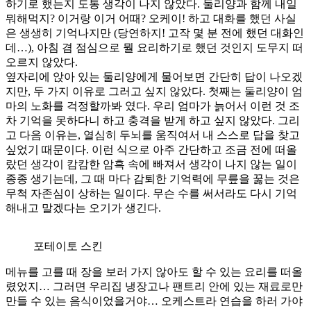
하기로 했는지 도통 생각이 나지 않았다. 둘리양과 함께 내일
뭐해먹지? 이거랑 이거 어때? 오케이! 하고 대화를 했던 사실
은 생생히 기억나지만 (당연하지! 고작 몇 분 전에 했던 대화인
데…), 아침 겸 점심으로 뭘 요리하기로 했던 것인지 도무지 떠
오르지 않았다.
옆자리에 앉아 있는 둘리양에게 물어보면 간단히 답이 나오겠
지만, 두 가지 이유로 그러고 싶지 않았다. 첫째는 둘리양이 엄
마의 노화를 걱정할까봐 였다. 우리 엄마가 늙어서 이런 것 조
차 기억을 못하다니 하고 충격을 받게 하고 싶지 않았다. 그리
고 다음 이유는, 열심히 두뇌를 움직여서 내 스스로 답을 찾고
싶었기 때문이다. 이런 식으로 아주 간단하고 조금 전에 떠올
랐던 생각이 캄캄한 암흑 속에 빠져서 생각이 나지 않는 일이
종종 생기는데, 그 때 마다 감퇴한 기억력에 무릎을 꿇는 것은
무척 자존심이 상하는 일이다. 무슨 수를 써서라도 다시 기억
해내고 말겠다는 오기가 생긴다.
포테이토 스킨
메뉴를 고를 때 장을 보러 가지 않아도 할 수 있는 요리를 떠올
렸었지… 그러면 우리집 냉장고나 팬트리 안에 있는 재료로만
만들 수 있는 음식이었을거야… 오케스트라 연습을 하러 가야