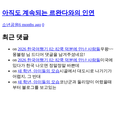
아직도 계속되는 르완다와의 인연
소년공원
6 months ago
0
최근 댓글
on
2026 한국여행기 02: 82쿡 덕분에 만난 사람들
우왕~~
몽블랑 님 드디어 댓글을 남겨주셨네요!
on
2026 한국여행기 02: 82쿡 덕분에 만난 사람들
미국에
있다가 한국 나오면 정말정말 바쁜데
on
새 학년, 아이들의 모습
시골에서 대도시로 나가기가
어렵지, 그 반대
on
새 학년, 아이들의 모습
코난군과 둘리양이 어렸을때
부터 블로그를 보고있는