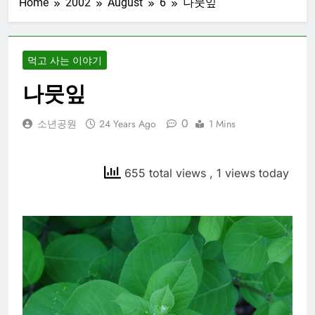
Home
2002
August
6
나뭇잎
먹고 사는 이야기
나뭇잎
0
소년공원
24 Years Ago
1 Mins
655 total views
, 1 views today