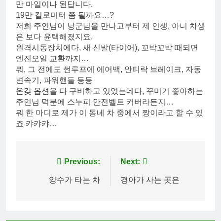
만 마일이나 된답니다.
19만 킬로미터 쯤 될까요…?
저희 주인님이 낭군님을 만나고부터 제 인생, 아니 차생
은 보다 윤택해졌지요.
원격시동장치에다, 새 신발(타이어), 꼬박꼬박 때되면
엔진오일 교환까지…
뭐, 그 전에도 썬루프에 에어백, 안티락 브레이크, 자동
변속기, 파워핸들 등등
온갖 옵션을 다 구비하고 있었는데다, 꾸미기 좋아하는
주인님 덕분에 스누피 안전벨트 커버라든지…
뭐 한 마디로 제가 이 동네 차 중에서 짱이라고 할 수 있
죠 캬캬캬…
Post
Previous:
Next:
navigation
양수가 타는 차
경아가 사는 곳은