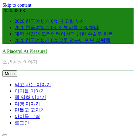
Skip to content
2026-08-08
2026 한국여행기 04: 내 고향 부산
2026 한국여행기 03: K-뷰티를 만끽하다
대학 신입생 오리엔테이션과 남편 수술후 회복
2026 한국여행기 02: 82쿡 덕분에 만난 사람들
A Piacere! At Pleasure!
소년공원 이야기
Menu
먹고 사는 이야기
아이들 이야기
책 영화 이야기
여행 이야기
만들고 고치기
아이들 그림
로그인