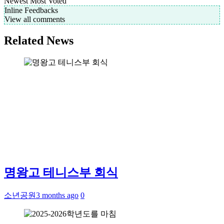
Newest
Most Voted
Inline Feedbacks
View all comments
Related News
명왕고 테니스부 회식
소년공원
3 months ago
0