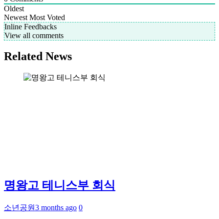
Oldest
Newest
Most Voted
Inline Feedbacks
View all comments
Related News
명왕고 테니스부 회식
소년공원
3 months ago
0