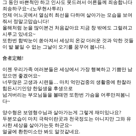
그 동안 바쁜척만 하고 인사도 못드려서 어른들께 죄송합니다
죄송하구요~.(노무현사투리)
언제 어느곳에서 열심히 최선을 다하며 살아가는 모습을 보여
줘서 정말고맙습니다!
올해처럼 눈을 많이본건 처음같아요 지금 창 밖에도 그럴려고
시루고 있네요~
또한번 함박눈이 쏟아져서 세상의 온갖 더러운 것과 악한 것들
이 발 붙일 수 없는 그날이 오기를 꿈꾸어 봅니다.
會者定離!
이젠 우리가족 여러분들은 세상에서 가장 행복하고 기쁨만 남
았으면 좋겠어요~
너무많은 고생과 시련들… 마치 억만겁중의 생활중에 한찰라
힘든시기인양 한일생을 후생으로
넘겨버리는 부모님들을 볼때면 또한번 가슴을 어루만져봄니
다~
양수형은 보영형수님과 살아가는게 그렇게 재미있나요?
두분모습이 마치 극락이란곳과 천국정도는 아니지만 그와 유
사한 세상을 살아가는듯 하군요~
얼굴에 환한미소만 봐도 알것같네요.