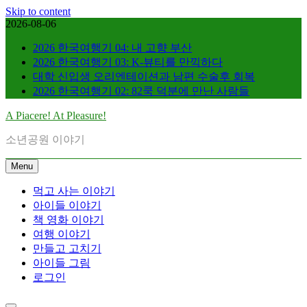
Skip to content
2026-08-06
2026 한국여행기 04: 내 고향 부산
2026 한국여행기 03: K-뷰티를 만끽하다
대학 신입생 오리엔테이션과 남편 수술후 회복
2026 한국여행기 02: 82쿡 덕분에 만난 사람들
A Piacere! At Pleasure!
소년공원 이야기
Menu
먹고 사는 이야기
아이들 이야기
책 영화 이야기
여행 이야기
만들고 고치기
아이들 그림
로그인