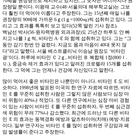
70㎎을 권장량으로 제시하고 있지만, 그 숫자는 어디까지나 권
장량일 뿐이다. 이왕재 교수(48·서울의대 해부학교실)는 그보
다 훨씬 더 먹어야 이롭다고 주장한다. 그는 15년째 매일 나를
권장량의 90배에 가까운 6ｇ(1ｇ=1000㎎)씩 섭취하고 있다. 그
리고 그 효과를 톡톡히 보고 있다(52쪽 딸린 기사 참조).
백남선 박사(56·원자력병원 외과과장)도 25년간 하루도 안 빠
지고 나를 1ｇ씩, 비타민 A·Ｅ와 함께 섭취하고 있다. 그는 “그
동안 감기 한번 안 걸렸다. 지금도 몸과 마음이 40대 못지 않
다”라고 말했다. 서울 베스트클리닉 이승남 원장도 ‘비타민
광’이다. 하루에 비타민 Ｃ 2ｇ, 비타민 Ｂ 복합체 1정(800Ｉ.
Ｕ.), 중금속 제거 효과가 있다고 알려진 크로렐라 15개를 섭취
한다. 그 덕에 그는 언제나 건강에 자신있다고 말한다.
많이 먹어서 좋은 비타민은 나뿐만이 아니다. 비타민 Ｅ도 비
슷하다. 1998년에 발표된 미국의 한 연구 자료에 따르면, 비타
민 Ｅ를 꾸준히 섭취한 사람은 그렇지 않은 사람보다 심장 마
비 위험이 40%나 적었다. 또 다른 연구에서는 심장 마비 경험
이 있는 사람이 비타민 Ｅ를 꾸준히 섭취하자, 두 번째 심근경
색 위험이 무려 77%나 감소했다. 최근에 드러난 또 다른 비타
민 Ｅ의 효과는 동맥경화 예방과 알츠하이머(치매) 예방·치료
이다. 일부 연구자는 비타민 Ｅ를 많이 섭취하면 구강암과 폐
암 발생률이 준다고 주장한다.