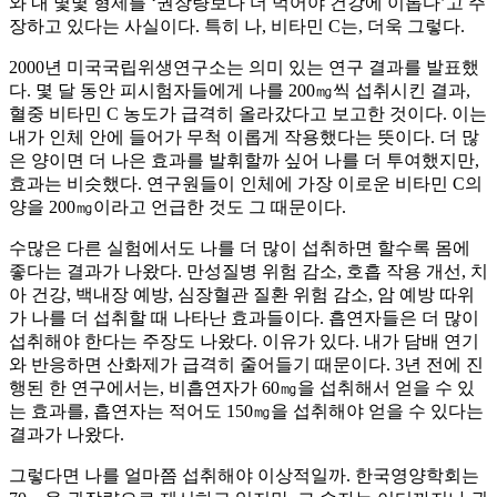
와 내 몇몇 형제를 ‘권장량보다 더 먹어야 건강에 이롭다’고 주
장하고 있다는 사실이다. 특히 나, 비타민 C는, 더욱 그렇다.
2000년 미국국립위생연구소는 의미 있는 연구 결과를 발표했
다. 몇 달 동안 피시험자들에게 나를 200㎎씩 섭취시킨 결과,
혈중 비타민 C 농도가 급격히 올라갔다고 보고한 것이다. 이는
내가 인체 안에 들어가 무척 이롭게 작용했다는 뜻이다. 더 많
은 양이면 더 나은 효과를 발휘할까 싶어 나를 더 투여했지만,
효과는 비슷했다. 연구원들이 인체에 가장 이로운 비타민 C의
양을 200㎎이라고 언급한 것도 그 때문이다.
수많은 다른 실험에서도 나를 더 많이 섭취하면 할수록 몸에
좋다는 결과가 나왔다. 만성질병 위험 감소, 호흡 작용 개선, 치
아 건강, 백내장 예방, 심장혈관 질환 위험 감소, 암 예방 따위
가 나를 더 섭취할 때 나타난 효과들이다. 흡연자들은 더 많이
섭취해야 한다는 주장도 나왔다. 이유가 있다. 내가 담배 연기
와 반응하면 산화제가 급격히 줄어들기 때문이다. 3년 전에 진
행된 한 연구에서는, 비흡연자가 60㎎을 섭취해서 얻을 수 있
는 효과를, 흡연자는 적어도 150㎎을 섭취해야 얻을 수 있다는
결과가 나왔다.
그렇다면 나를 얼마쯤 섭취해야 이상적일까. 한국영양학회는