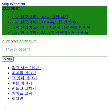
Skip to content
2026-08-07
2026 한국여행기 04: 내 고향 부산
2026 한국여행기 03: K-뷰티를 만끽하다
대학 신입생 오리엔테이션과 남편 수술후 회복
2026 한국여행기 02: 82쿡 덕분에 만난 사람들
A Piacere! At Pleasure!
소년공원 이야기
Menu
먹고 사는 이야기
아이들 이야기
책 영화 이야기
여행 이야기
만들고 고치기
아이들 그림
로그인