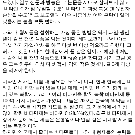
도였다. 일부 신문과 방송은 그 논문을 제대로 살펴보지 않고
‘비타민 Ｃ가 암 유발할 수도’ ‘비타민 Ｃ 과잉 복용 땐 유전자
손상될 수도’라고 보도했다. 이후 시중에서 어떤 혼란이 일어
났을지는 불을 보듯 뻔하다.
나와 내 형제들을 섭취하는 가장 좋은 방법은 역시 과일·생선·
열매 같은 천연 식품을 먹는 것이다. 세계보건기구(WHO)는
다섯 가지 과일·야채를 하루 다섯 번 이상 먹으라고 권했다. 그
러나 그것은 대다수 현대인에게 꿈 같은 일이다. 예컨대 어떤
사람이 나를 천연 식품으로 100㎎쯤 섭취한다고 치자. 그럴 경
우 그는 하루에 김치 다섯 접시, 감자 작은 것 4개, 귤 3개 이상
을 먹어야 한다.
비타민 제재는 이럴 때 필요한 ‘도우미’이다. 현재 한국에는 비
타민 Ｃ나 Ｅ만 들어 있는 단일 제제, 비타민 Ｂ·Ｃ가 함께 들
어 있는 복합제, 그리고 여러 비타민을 합친 복합 비타민제 등
100여 가지 비타민제가 있다. 그들은 2002년 한국의 의약품 시
장의 4∼5%를 차지할 정도로 잘 팔렸다. 그 가운데에서 가장
많이 팔린 비타민제는 비타민Ｃ(28.5%)였다. 최근 비타민제 시
장에서 눈에 띄는 제품은 은행잎이나 인삼 같은 미네랄 제제를
섞은 복합제이다.
하지만 약국에서 팔리는 비타민들이 나와 내 형제들의 능력을