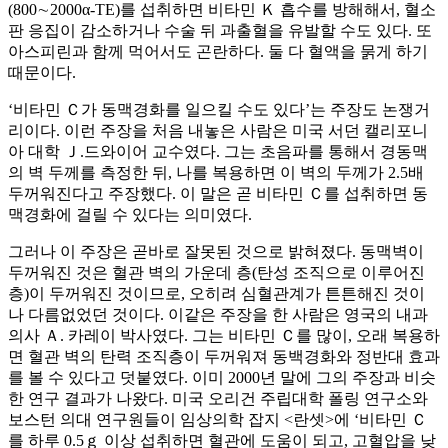
(800∼2000α-TE)를 섭취하면 비타민 Ｋ 흡수를 방해해서, 혈소
판 응집이 감소하거나 수술 뒤 과출혈을 유발할 수도 있다. 또
아스피린과 함께 먹어서도 곤란하다. 둘 다 혈액을 묽게 하기
때문이다.
‘비타민 Ｃ가 동맥경화를 일으킬 수도 있다’는 주장도 논쟁거
리이다. 이런 주장을 처음 내놓은 사람은 미국 서던 캘리포니
아 대학 Ｊ.드와이어 교수였다. 그는 초음파를 통해서 경동맥
의 벽 두께를 측정한 뒤, 나를 복용하면 이 벽의 두께가 2.5배
두꺼워진다고 주장했다. 이 말은 곧 비타민 Ｃ를 섭취하면 동
맥경화에 걸릴 수 있다는 의미였다.
그러나 이 주장은 곧바로 잘못된 것으로 밝혀졌다. 동맥벽이
두꺼워진 것은 혈관 벽의 가운데 층(탄성 조직으로 이루어진
층)이 두꺼워진 것이므로, 오히려 심혈관계가 튼튼해진 것이
나 다름없었던 것이다. 이같은 주장을 한 사람은 영국의 내과
의사 Ａ. 카레이 박사였다. 그는 비타민 Ｃ를 많이, 오래 복용하
면 혈관 벽의 탄력 조직층이 두꺼워져 동백경화와 정반대 효과
를 볼 수 있다고 덧붙였다. 이미 2000년 말에 그의 주장과 비슷
한 연구 결과가 나왔다. 미국 오리건 주립대학 폴링 연구소와
보스턴 의대 연구원들이 임상의학 잡지 <란셋>에 ‘비타민 Ｃ
를 하루 0.5ｇ 이상 섭취하면 혈관에 도움이 되고, 고혈압을 낮