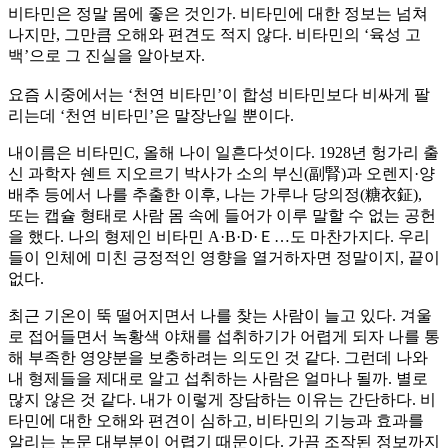
비타민은 정말 몸에 좋은 것인가. 비타민에 대한 정보는 넘쳐
나지만, 그만큼 오해와 편견도 적지 않다. 비타민의 ‘육성 고
백’으로 그 진실을 알아보자.
요즘 시중에서는 ‘천연 비타민’이 합성 비타민보다 비싸게 팔
리는데 ‘천연 비타민’은 말장난일 뿐이다.
내이름은 비타민C, 올해 나이 일흔다섯이다. 1928년 헝가리 출
신 과학자 쉔트 지오르기 박사가 소의 부신(副腎)과 오렌지·양
배추 등에서 나를 추출한 이후, 나는 가루나 당의정(糖衣鉦),
또는 캡슐 형태로 사람 몸 속에 들어가 이루 말할 수 없는 공헌
을 했다. 나의 형제인 비타민 A·B·D·Ｅ…도 마찬가지다. 우리
들이 인체에 미친 긍정적인 영향을 열거하자면 정말이지, 끝이
없다.
최근 기온이 뚝 떨어지면서 나를 찾는 사람이 늘고 있다. 겨울
로 접어들면서 녹황색 야채를 섭취하기가 어렵게 되자 나를 통
해 부족한 영양분을 보충하려는 의도인 것 같다. 그런데 나와
내 형제들을 제대로 알고 섭취하는 사람은 얼마나 될까. 별로
많지 않은 것 같다. 내가 이렇게 장담하는 이유는 간단하다. 비
타민에 대한 오해와 편견이 심하고, 비타민의 기능과 효과를
알리는 논문 대부분이 어렵기 때문이다. 가끔 조작된 정보까지