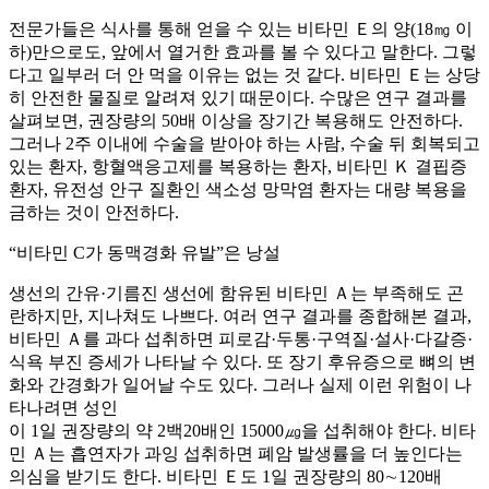
전문가들은 식사를 통해 얻을 수 있는 비타민 Ｅ의 양(18㎎ 이
하)만으로도, 앞에서 열거한 효과를 볼 수 있다고 말한다. 그렇
다고 일부러 더 안 먹을 이유는 없는 것 같다. 비타민 Ｅ는 상당
히 안전한 물질로 알려져 있기 때문이다. 수많은 연구 결과를
살펴보면, 권장량의 50배 이상을 장기간 복용해도 안전하다.
그러나 2주 이내에 수술을 받아야 하는 사람, 수술 뒤 회복되고
있는 환자, 항혈액응고제를 복용하는 환자, 비타민 Ｋ 결핍증
환자, 유전성 안구 질환인 색소성 망막염 환자는 대량 복용을
금하는 것이 안전하다.
“비타민 C가 동맥경화 유발”은 낭설
생선의 간유·기름진 생선에 함유된 비타민 Ａ는 부족해도 곤
란하지만, 지나쳐도 나쁘다. 여러 연구 결과를 종합해본 결과,
비타민 Ａ를 과다 섭취하면 피로감·두통·구역질·설사·다갈증·
식욕 부진 증세가 나타날 수 있다. 또 장기 후유증으로 뼈의 변
화와 간경화가 일어날 수도 있다. 그러나 실제 이런 위험이 나
타나려면 성인
이 1일 권장량의 약 2백20배인 15000㎍을 섭취해야 한다. 비타
민 Ａ는 흡연자가 과잉 섭취하면 폐암 발생률을 더 높인다는
의심을 받기도 한다. 비타민 Ｅ도 1일 권장량의 80∼120배