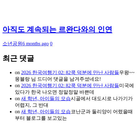
아직도 계속되는 르완다와의 인연
소년공원
6 months ago
0
최근 댓글
on
2026 한국여행기 02: 82쿡 덕분에 만난 사람들
우왕~~
몽블랑 님 드디어 댓글을 남겨주셨네요!
on
2026 한국여행기 02: 82쿡 덕분에 만난 사람들
미국에
있다가 한국 나오면 정말정말 바쁜데
on
새 학년, 아이들의 모습
시골에서 대도시로 나가기가
어렵지, 그 반대
on
새 학년, 아이들의 모습
코난군과 둘리양이 어렸을때
부터 블로그를 보고있는