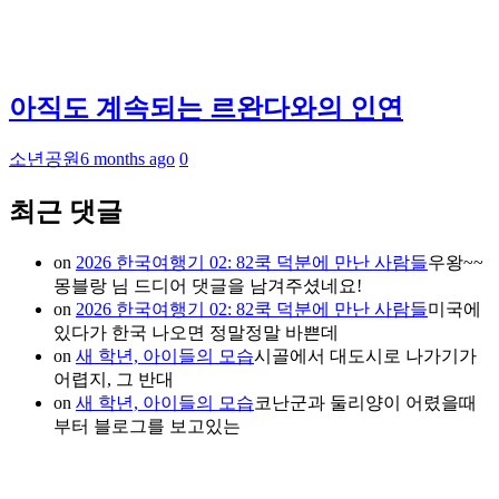
아직도 계속되는 르완다와의 인연
소년공원
6 months ago
0
최근 댓글
on
2026 한국여행기 02: 82쿡 덕분에 만난 사람들
우왕~~
몽블랑 님 드디어 댓글을 남겨주셨네요!
on
2026 한국여행기 02: 82쿡 덕분에 만난 사람들
미국에
있다가 한국 나오면 정말정말 바쁜데
on
새 학년, 아이들의 모습
시골에서 대도시로 나가기가
어렵지, 그 반대
on
새 학년, 아이들의 모습
코난군과 둘리양이 어렸을때
부터 블로그를 보고있는