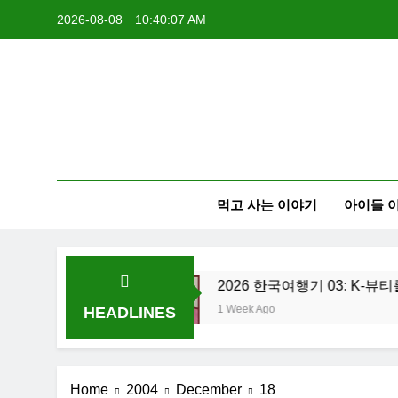
Skip
2026-08-08
10:40:07 AM
to
content
먹고 사는 이야기
아이들 
: 내 고향 부산
2026 한국여행기 03: K-뷰티를
1 Week Ago
HEADLINES
Home
2004
December
18