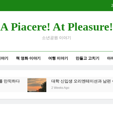
대학 
A Piacere! At Pleasure!
2026
소년공원 이야기
이야기
책 영화 이야기
여행 이야기
만들고 고치기
아
대학 
2026
 만끽하다
대학 신입생 오리엔테이션과 남편 수술
2 Weeks Ago