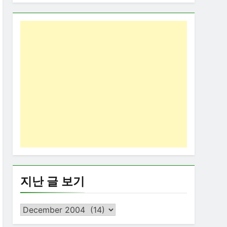
지난 글 보기
지
난