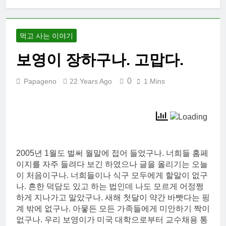
2026 한국여행
기 02: 82쿡 덕
분에 만난 사람
2 Weeks Ago
들
먹고 사는 이야기
2026 한국 여행
기 01: 대통령과
보영이 장하구나. 고맙다.
만난 날
2 Weeks Ago
코난군의 고등
0
Papageno
22 Years Ago
1 Mins
학교 졸업식
2 Months Ago
둘리양의 중학
교 졸업식
2 Months Ago
2005년 1월도 벌써 월말에 접어 들었구나. 너희들 홈페
이지를 자주 들려다 보긴 하였으나 글을 올리기는 오늘
이 처음이구나. 너희들이나 식구 모두에게 할말이 없구
나. 흔한 덕담도 있고 하는 법인데 나도 모르게 어정쩡
하게 지나가고 말았구나. 새해 첫달이 약간 바빳다는 핑
계 밖에 없구나. 아뭏든 모든 가족들에게 미안하기 짝이
없구나. 우리 보영이가 미국 대학으로부터 교수채용 통