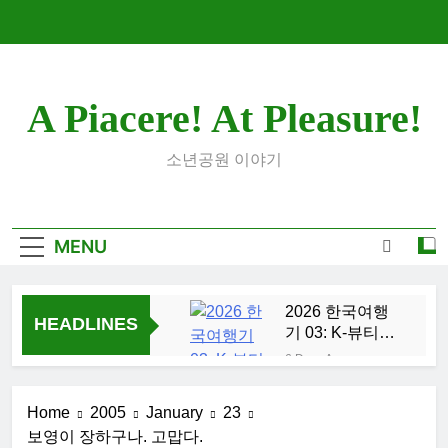
Skip
to
content
A Piacere! At Pleasure!
소년공원 이야기
MENU
2026 한국여행
HEADLINES
기 03: K-뷰티를
만끽하다
6 Days Ago
대학 신입생 오
리엔테이션과
Home
2005
January
23
남편 수술후 회
2 Weeks Ago
보영이 장하구나. 고맙다.
복