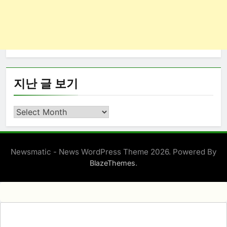
지난 글 보기
지
난
글
보
Newsmatic - News WordPress Theme 2026. Powered By
기
.
BlazeThemes