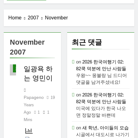
향 부산
Ago
2026 한
국여행기
Home
2007
November
03: K-뷰
1 Week Ago
티를 만끽
대학 신입
하다
먹
생 오리엔
November
최근 댓글
고
테이션과
2 Weeks
사
2007
남편 수술
는
Ago
후 회복
이
2026 한
on
2026 한국여행기 02:
야
국여행기
일광욕 하
82쿡 덕분에 만난 사람들
기
02: 82쿡
우왕~~ 몽블랑 님 드디어
2 Weeks
는 영민이
덕분에 만
댓글을 남겨주셨네요!
Ago
난 사람들
2026 한
on
2026 한국여행기 02:
국 여행기
Papageno
19
82쿡 덕분에 만난 사람들
01: 대통
3 Weeks
Years
미국에 있다가 한국 나오
령과 만난
Ago
Ago
1
1
면 정말정말 바쁜데
날
코난군의
Mins
고등학교
on
새 학년, 아이들의 모습
졸업식
2 Months
시골에서 대도시로 나가기