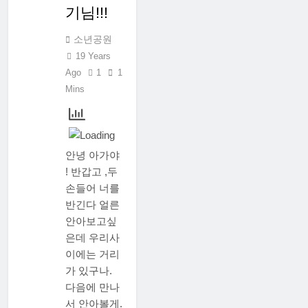
기님!!!
소년공원
19 Years
Ago
1
1
Mins
안녕 아가야
! 반갑고 ,두
손들어 너를
반긴다 얼른
안아보고싶
은데 우리사
이에는 거리
가 있구나.
다음에 만나
서 안아볼게.