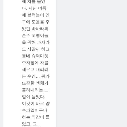
께 차를 몰았
다. 지난 여름
에 블럭놀이 연
구에 도움을 주
었던 바바라의
손주 꼬맹이들
을 위해 과자라
도 사갈까 하고
동네 슈퍼마켓
주차장에 차를
세우고 내리려
는 순간… 뭔가
뜨끈한 액체가
흘러내리는 느
낌이 들었다.
이것이 바로 양
수파열이구나
하는 직감이 들
먹
었고, 그…
고