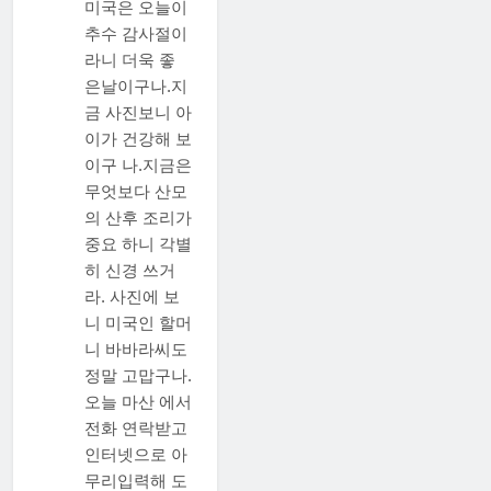
미국은 오늘이
추수 감사절이
라니 더욱 좋
은날이구나.지
금 사진보니 아
이가 건강해 보
이구 나.지금은
무엇보다 산모
의 산후 조리가
중요 하니 각별
히 신경 쓰거
라. 사진에 보
니 미국인 할머
니 바바라씨도
정말 고맙구나.
오늘 마산 에서
전화 연락받고
인터넷으로 아
무리입력해 도