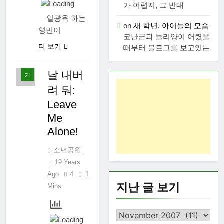
가 어렵지, 그 반대
Ago
일광욕 하는
먹
on
새 학년, 아이들의 모습
영민이
고
코난군과 둘리양이 어렸을
사
더 보기
때부터 블로그를 보고있는
는
이
야
날 내버
기
려 둬:
Leave
Me
Alone!
소년공원
19 Years
Ago
4
1
지난 글 보기
Mins
지