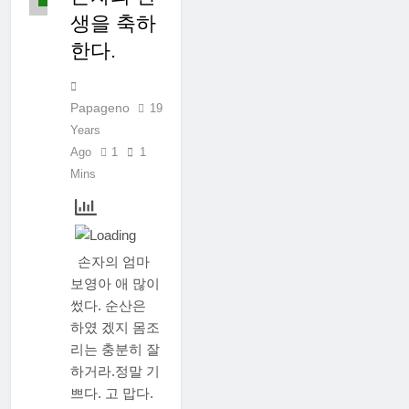
생을 축하
한다.
Papageno
19
Years
Ago
1
1
Mins
손자의 엄마
보영아 애 많이
썼다. 순산은
하였 겠지 몸조
리는 충분히 잘
하거라.정말 기
쁘다. 고 맙다.