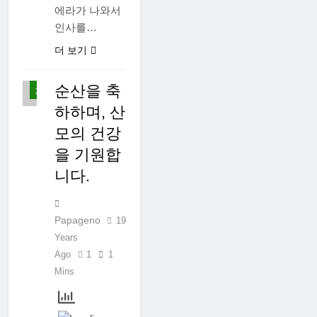
에라가 나와서
먹
인사를…
고
사
더 보기
는
이
야
순산을 축
기
하하며, 산
모의 건강
을 기원합
니다.
Papageno
19
Years
Ago
1
1
Mins