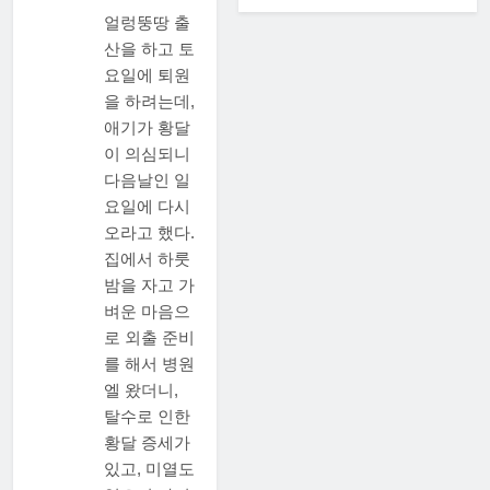
난
얼렁뚱땅 출
글
산을 하고 토
보
요일에 퇴원
기
을 하려는데,
애기가 황달
이 의심되니
다음날인 일
요일에 다시
오라고 했다.
집에서 하룻
밤을 자고 가
벼운 마음으
로 외출 준비
를 해서 병원
엘 왔더니,
탈수로 인한
황달 증세가
있고, 미열도