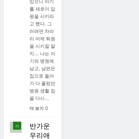
있으니 아기
를 새로이 입
원을 시키라
고 했다. 그
러려면 차라
리 어제 퇴원
을 시키질 말
지… 나는 아
기와 병원에
남고, 남편은
집으로 돌아
가 다 풀렀던
병원 생활 짐
먹
을 다시…
고
사
더 보기
는
이
야
반가운
기
우리애