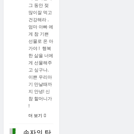
그 동안 젖
많이잘 먹고
건강해라 .
엄마 아빠 에
게 참 기쁜
선물로 온 아
가야 ! 행복
한 삶을 너에
게 선물해주
고 싶구나.
이쁜 우리아
기 만날때까
지 안녕! 신
참 할머니가
먹
!
고
사
더 보기
는
이
야
손자의 탄
기