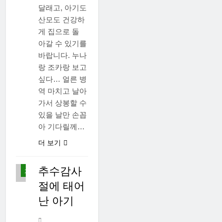
달래고, 아기도
산모도 건강하
게 집으로 돌
아갈 수 있기를
바랍니다. 누나
랑 조카랑 보고
싶다… 얼른 병
역 마치고 날아
가서 상봉할 수
있을 날만 손꼽
먹
아 기다릴께…
고
사
더 보기
는
이
야
추수감사
기
절에 태어
난 아기