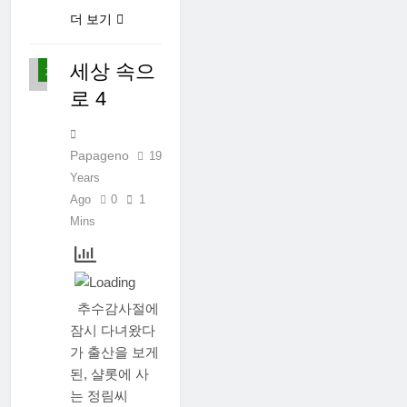
사
더 보기
는
이
야
세상 속으
기
로 4
Papageno
19
Years
Ago
0
1
Mins
추수감사절에
잠시 다녀왔다
가 출산을 보게
된, 샬롯에 사
먹
는 정림씨
고