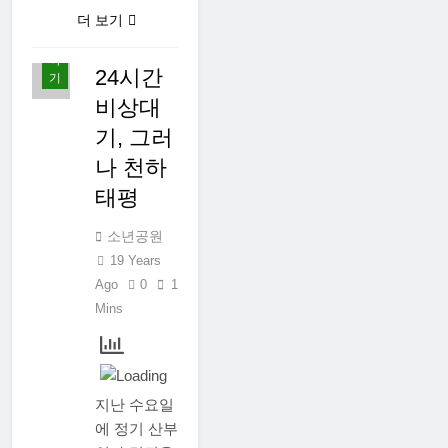
사
더 보기
는
이
야
24시간
기
비상대
기, 그러
나 천하
태평
소년공원
19 Years
Ago
0
1
Mins
지난 수요일
에 정기 산부