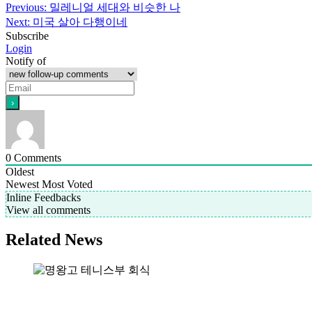
Previous:
밀레니얼 세대와 비슷한 나
Next:
미국 살아 다행이네
Subscribe
Login
Notify of
0
Comments
Oldest
Newest
Most Voted
Inline Feedbacks
View all comments
Related News