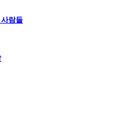
난 사람들
날