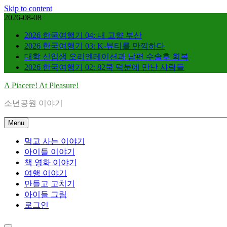
Skip to content
2026-08-08
2026 한국여행기 04: 내 고향 부산
2026 한국여행기 03: K-뷰티를 만끽하다
대학 신입생 오리엔테이션과 남편 수술후 회복
2026 한국여행기 02: 82쿡 덕분에 만난 사람들
A Piacere! At Pleasure!
소년공원 이야기
Menu
먹고 사는 이야기
아이들 이야기
책 영화 이야기
여행 이야기
만들고 고치기
아이들 그림
로그인