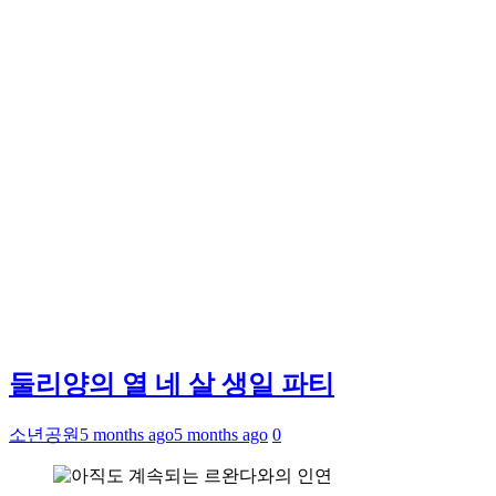
둘리양의 열 네 살 생일 파티
소년공원
5 months ago
5 months ago
0