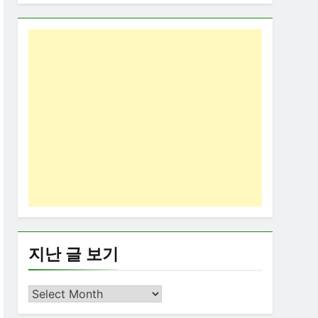
지난 글 보기
지
난