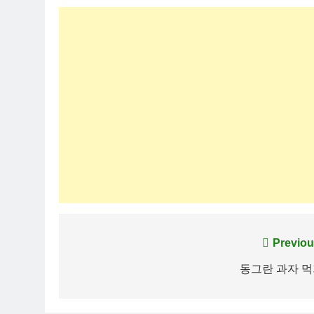
Post
Previou
navigation
동그란 과자 