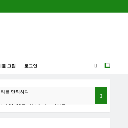
이들 그림
로그인
-뷰티를 만끽하다
행기 02: 82쿡 덕분에 만난 사람들
졸업식