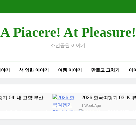
A Piacere! At Pleasure!
소년공원 이야기
이야기
책 영화 이야기
여행 이야기
만들고 고치기
아
행기 04: 내 고향 부산
2026 한국여행기 03: K
1 Week Ago
오리엔테이션과 남편 수술후 회복
2026 한국여
2 Weeks Ago
여행기 01: 대통령과 만난 날
코난군의 고등학교 
2 Months Ago