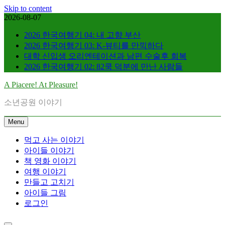
Skip to content
2026-08-07
2026 한국여행기 04: 내 고향 부산
2026 한국여행기 03: K-뷰티를 만끽하다
대학 신입생 오리엔테이션과 남편 수술후 회복
2026 한국여행기 02: 82쿡 덕분에 만난 사람들
A Piacere! At Pleasure!
소년공원 이야기
Menu
먹고 사는 이야기
아이들 이야기
책 영화 이야기
여행 이야기
만들고 고치기
아이들 그림
로그인