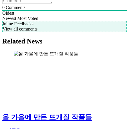
0
Comments
Oldest
Newest
Most Voted
Inline Feedbacks
View all comments
Related News
올 가을에 만든 뜨개질 작품들