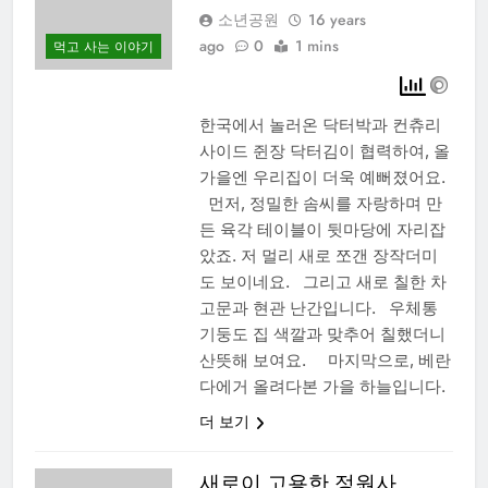
소년공원
16 years
ago
0
1 mins
먹고 사는 이야기
한국에서 놀러온 닥터박과 컨츄리
사이드 쥔장 닥터김이 협력하여, 올
가을엔 우리집이 더욱 예뻐졌어요.
먼저, 정밀한 솜씨를 자랑하며 만
든 육각 테이블이 뒷마당에 자리잡
았죠. 저 멀리 새로 쪼갠 장작더미
도 보이네요. 그리고 새로 칠한 차
고문과 현관 난간입니다. 우체통
기둥도 집 색깔과 맞추어 칠했더니
산뜻해 보여요. 마지막으로, 베란
다에거 올려다본 가을 하늘입니다.
더 보기
새로이 고용한 정원사