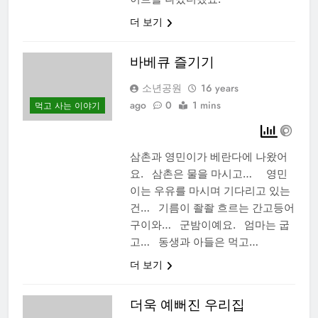
더 보기
바베큐 즐기기
소년공원
16 years
ago
0
1 mins
먹고 사는 이야기
삼촌과 영민이가 베란다에 나왔어
요. 삼촌은 물을 마시고… 영민
이는 우유를 마시며 기다리고 있는
건… 기름이 좔좔 흐르는 간고등어
구이와… 군밤이예요. 엄마는 굽
고… 동생과 아들은 먹고…
더 보기
더욱 예뻐진 우리집