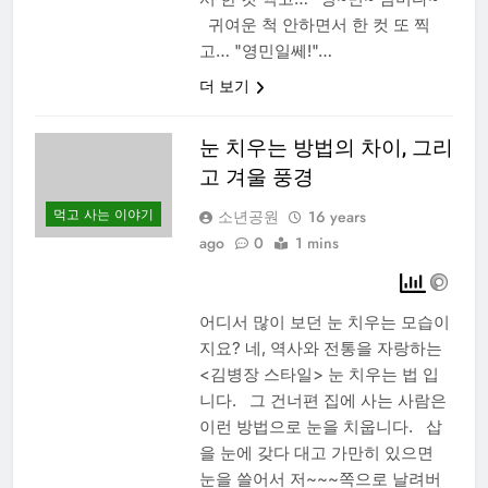
귀여운 척 안하면서 한 컷 또 찍
고… "영민일쎄!"…
더 보기
눈 치우는 방법의 차이, 그리
고 겨울 풍경
먹고 사는 이야기
소년공원
16 years
ago
0
1 mins
어디서 많이 보던 눈 치우는 모습이
지요? 네, 역사와 전통을 자랑하는
<김병장 스타일> 눈 치우는 법 입
니다. 그 건너편 집에 사는 사람은
이런 방법으로 눈을 치웁니다. 삽
을 눈에 갖다 대고 가만히 있으면
눈을 쓸어서 저~~~쪽으로 날려버