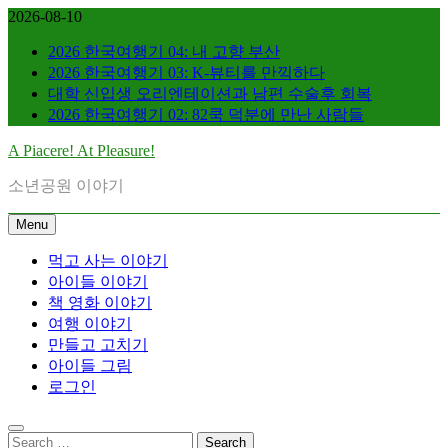
Skip
2026-08-10
to
content
2026 한국여행기 04: 내 고향 부산
2026 한국여행기 03: K-뷰티를 만끽하다
대학 신입생 오리엔테이션과 남편 수술후 회복
2026 한국여행기 02: 82쿡 덕분에 만난 사람들
A Piacere! At Pleasure!
소년공원 이야기
Menu
먹고 사는 이야기
아이들 이야기
책 영화 이야기
여행 이야기
만들고 고치기
아이들 그림
로그인
Search