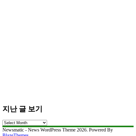
지난 글 보기
지
난
Newsmatic - News WordPress Theme 2026. Powered By
글
BlazeThemes
.