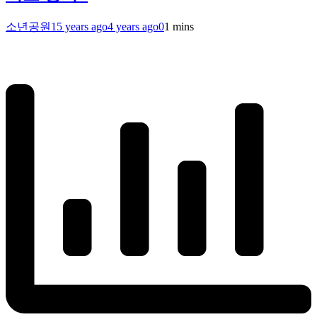
소년공원
15 years ago
4 years ago
0
1 mins