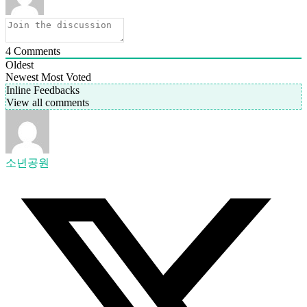
4
Comments
Oldest
Newest
Most Voted
Inline Feedbacks
View all comments
소년공원