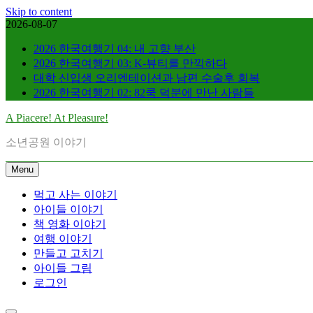
Skip to content
2026-08-07
2026 한국여행기 04: 내 고향 부산
2026 한국여행기 03: K-뷰티를 만끽하다
대학 신입생 오리엔테이션과 남편 수술후 회복
2026 한국여행기 02: 82쿡 덕분에 만난 사람들
A Piacere! At Pleasure!
소년공원 이야기
Menu
먹고 사는 이야기
아이들 이야기
책 영화 이야기
여행 이야기
만들고 고치기
아이들 그림
로그인