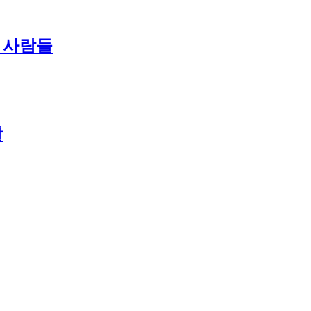
난 사람들
날