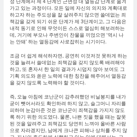
성 단계에서 제 4 단계인 근면성 대 열등감 단계로 옮겨
가고 있는 과정이다. 모든 일에 자신의 의지와 계획대로
하고자 하는 주도성을 잘 살려주지 않으면 쓸데없는 죄
책감을 갖게 되기 쉬운 단계가 제 3단계이고, 그 다음은
내적 동기로 인해 무엇이든 스스로 열심히 해보려하는
데, 거기에 부모나 주변인이 찬물을 끼얹으면 ‘역시 나
는 안돼’ 하는 열등감에 사로잡히는 시기이다.
조금 더 쉽게 해석하자면, 공연히 이것저것 못하게 하는
것을 늘려서 쓸데없는 죄책감을 갖지 않도록 배려해야
하고, 또 혼자서 한 일의 결과가 시덥지 않아 보여도 그
기획 의도와 쏟은 노력에 대한 칭찬을 해주어서 열등감
을 갖지 않도록 노력해야 할 것이다.
즉, 오늘 아침에 코난군이 감추려했던 비닐봉지를 내가
굳이 뺏어서라도 확인하려 하지 않고, 슬그머니 자리를
피하며 눈감아준 것은 코난군이 죄책감을 가지지 않도
록 하기 위한 의도였다. 물론, 나쁜 짓을 했을 때는 잘못
된 것을 알려주고 죄책감도 당연히 느껴야 올바른 사람
으로 자라겠지만, 남에게 크나큰 피해나 상처를 주지 않