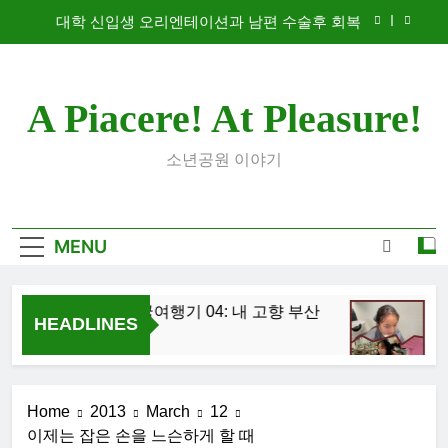
Skip
대학 신입생 오리엔테이션과 남편 수술후 회복
to
content
2026 한국여행기 02: 82쿡 덕분에 만난 사람들
A Piacere! At Pleasure!
2026 한국여행기 04: 내 고향 부산
2026 한국여행기 03: K-뷰티를 만끽하다
소년공원 이야기
대학 신입생 오리엔테이션과 남편 수술후 회복
2026 한국여행기 02: 82쿡 덕분에 만난 사람들
MENU
2026 한국여행기 04: 내 고향 부산
20
HEADLINES
4 Days Ago
1 W
Home
2013
March
12
이제는 잡은 손을 느슨하게 할 때