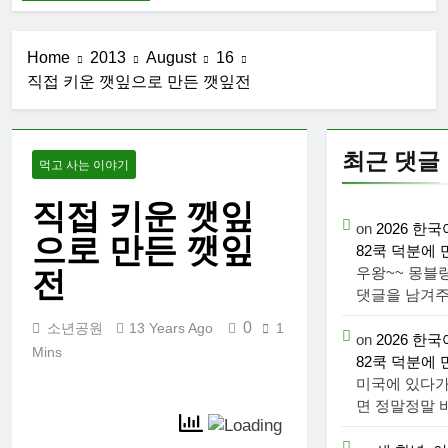
향 부산
2026 한
국여행기
03: K-뷰
Home
2013
August
16
1 Week Ago
티를 만끽
대학 신입
직접 키운 깻잎으로 만든 깻잎전
하다
생 오리엔
테이션과
2 Weeks
남편 수술
Ago
최근 댓글
후 회복
먹고 사는 이야기
2026 한
국여행기
직접 키운 깻잎
02: 82쿡
2 Weeks
on
2026 한국
덕분에 만
으로 만든 깻잎
Ago
82쿡 덕분에
난 사람들
2026 한
우왕~~ 몽블
전
국 여행기
댓글을 남겨주
01: 대통
3 Weeks
0
소년공원
13 Years Ago
1
령과 만난
on
2026 한국
Ago
날
Mins
코난군의
82쿡 덕분에
고등학교
미국에 있다가
졸업식
면 정말정말 
2 Months
Ago