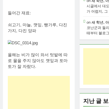
on
새 학년, 
시골에서 대
가 어렵지, 그
들어간 재료:
on
새 학년, 
쇠고기, 마늘, 깻잎, 빵가루, 다진
코난군과 둘
가지, 다진 양파
때부터 블로
올해는 비가 많이 와서 텃밭에 따
로 물을 주지 않아도 깻잎과 토마
토가 잘 자랐다.
지난 글 