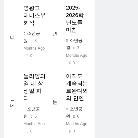
2025-
명왕고
2026학
테니스부
년도를
회식
마침
소년공
소년공
원
3
원
3
Months Ago
Months Ago
0
0
둘리양의
아직도
열 네 살
계속되는
생일 파
르완다와
티
의 인연
소년공
소년공
원
원
5
6
Months Ago
Months Ago
0
0