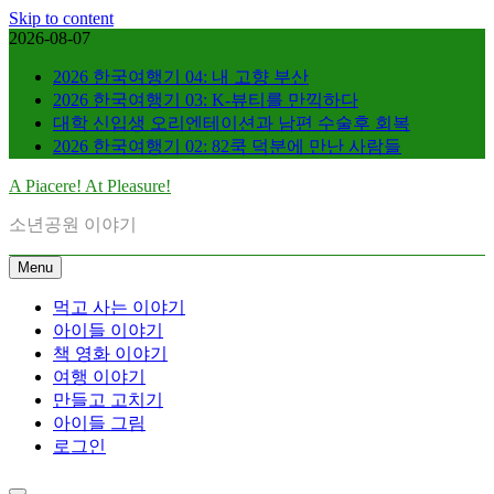
Skip to content
2026-08-07
2026 한국여행기 04: 내 고향 부산
2026 한국여행기 03: K-뷰티를 만끽하다
대학 신입생 오리엔테이션과 남편 수술후 회복
2026 한국여행기 02: 82쿡 덕분에 만난 사람들
A Piacere! At Pleasure!
소년공원 이야기
Menu
먹고 사는 이야기
아이들 이야기
책 영화 이야기
여행 이야기
만들고 고치기
아이들 그림
로그인