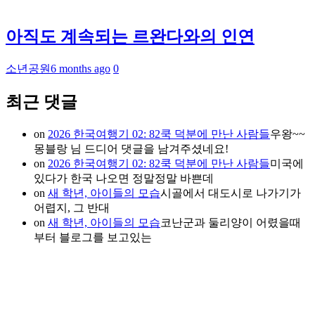
아직도 계속되는 르완다와의 인연
소년공원
6 months ago
0
최근 댓글
on
2026 한국여행기 02: 82쿡 덕분에 만난 사람들
우왕~~
몽블랑 님 드디어 댓글을 남겨주셨네요!
on
2026 한국여행기 02: 82쿡 덕분에 만난 사람들
미국에
있다가 한국 나오면 정말정말 바쁜데
on
새 학년, 아이들의 모습
시골에서 대도시로 나가기가
어렵지, 그 반대
on
새 학년, 아이들의 모습
코난군과 둘리양이 어렸을때
부터 블로그를 보고있는