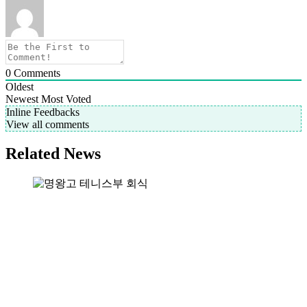
0
Comments
Oldest
Newest
Most Voted
Inline Feedbacks
View all comments
Related News