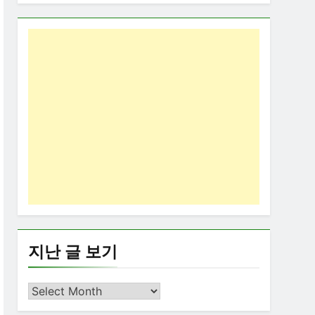
지난 글 보기
지
난