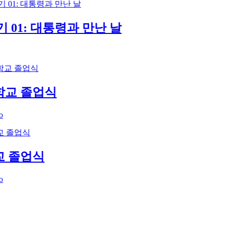
: 대통령과 만난 날
졸업식
식