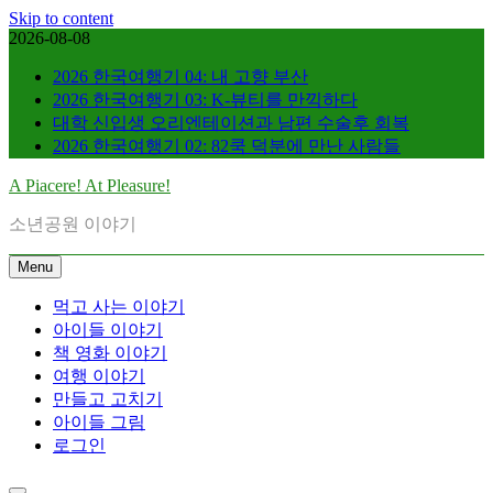
Skip to content
2026-08-08
2026 한국여행기 04: 내 고향 부산
2026 한국여행기 03: K-뷰티를 만끽하다
대학 신입생 오리엔테이션과 남편 수술후 회복
2026 한국여행기 02: 82쿡 덕분에 만난 사람들
A Piacere! At Pleasure!
소년공원 이야기
Menu
먹고 사는 이야기
아이들 이야기
책 영화 이야기
여행 이야기
만들고 고치기
아이들 그림
로그인