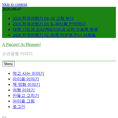
Skip to content
2026-08-07
2026 한국여행기 04: 내 고향 부산
2026 한국여행기 03: K-뷰티를 만끽하다
대학 신입생 오리엔테이션과 남편 수술후 회복
2026 한국여행기 02: 82쿡 덕분에 만난 사람들
A Piacere! At Pleasure!
소년공원 이야기
Menu
먹고 사는 이야기
아이들 이야기
책 영화 이야기
여행 이야기
만들고 고치기
아이들 그림
로그인