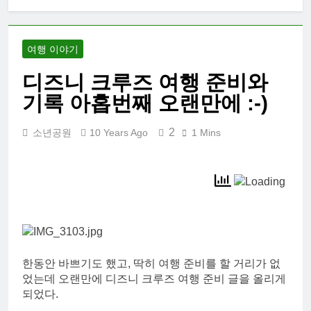
2026 한국여행
기 02: 82쿡 덕
분에 만난 사람
2 Weeks Ago
들
여행 이야기
2026 한국 여행
기 01: 대통령과
디즈니 크루즈 여행 준비와
만난 날
3 Weeks Ago
기록 아홉번째 오랜만에 :-)
코난군의 고등
학교 졸업식
2
소년공원
10 Years Ago
1 Mins
2 Months Ago
둘리양의 중학
교 졸업식
2 Months Ago
한동안 바쁘기도 했고, 딱히 여행 준비를 할 거리가 없
었는데 오랜만에 디즈니 크루즈 여행 준비 글을 올리게
되었다.