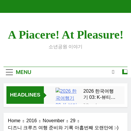
Skip
to
content
A Piacere! At Pleasure!
소년공원 이야기
MENU
2026 한국여행
HEADLINES
기 03: K-뷰티를
만끽하다
7 Days Ago
대학 신입생 오
리엔테이션과
Home
2016
November
29
남편 수술후 회
2 Weeks Ago
디즈니 크루즈 여행 준비와 기록 아홉번째 오랜만에 :-)
복