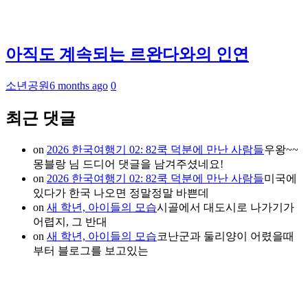
아직도 계속되는 르완다와의 인연
소년공원
6 months ago
0
최근 댓글
on
2026 한국여행기 02: 82쿡 덕분에 만난 사람들
우왕~~
몽블랑 님 드디어 댓글을 남겨주셨네요!
on
2026 한국여행기 02: 82쿡 덕분에 만난 사람들
미국에
있다가 한국 나오면 정말정말 바쁜데
on
새 학년, 아이들의 모습
시골에서 대도시로 나가기가
어렵지, 그 반대
on
새 학년, 아이들의 모습
코난군과 둘리양이 어렸을때
부터 블로그를 보고있는