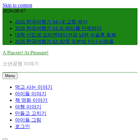
Skip to content
2026-08-07
2026 한국여행기 04: 내 고향 부산
2026 한국여행기 03: K-뷰티를 만끽하다
대학 신입생 오리엔테이션과 남편 수술후 회복
2026 한국여행기 02: 82쿡 덕분에 만난 사람들
A Piacere! At Pleasure!
소년공원 이야기
Menu
먹고 사는 이야기
아이들 이야기
책 영화 이야기
여행 이야기
만들고 고치기
아이들 그림
로그인