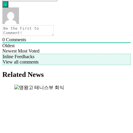
0
Comments
Oldest
Newest
Most Voted
Inline Feedbacks
View all comments
Related News