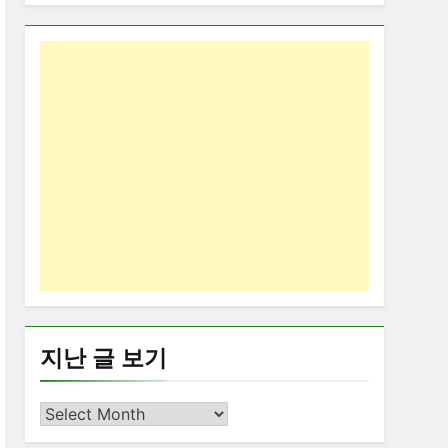
지난 글 보기
지
난