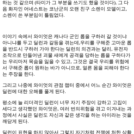
하는 것 같으며 (타미가 그 부분을 쓰기도 했을 것이다), 그 다
음 화자인 어네스트는 코난군의 오랜 친구 소렌이 모델이고,
소렌이 쓴 부분임이 틀림없다.
이야기 속에서 와이엇은 캐나다 군인 롭을 구하러 갈 것이냐
아니냐를 두고 딜런과 갈등을 겪는데,우리를 구해준 고마운 롭
을 반드시 구하러 가야 한다는 딜런의 의견과는 달리, 유전자
조작으로 만들어낸 괴물 새에게 공격을 당하는 롭을 구하다가
는 우리마저 목숨을 잃을 수 있고, 그것은 결국 우리를 위험에
서 구해준 롭이 원하는 바가 아니므로, 얼른 몸을 피해야 한다
는 주장을 한다.
그리고 나중에 와이엇의 관점 챕터 중에서 어느 순간 와이엇은
딜런에 대한 오해를 풀게 된다.
평소에 늘 리더격인 딜런이 너무 자기 주장이 강하고 고집이
세다고 생각했던 와이엇은, 여러 번의위험을 겪고 이겨내는 과
정에서 사실은 딜런도 자신과 같은 생각을 하는 아이라는 것을
깨닫게 된다.
딜런이 표현을 하지 않아서 그렇지 자기처럼 전쟁에 처한 상황