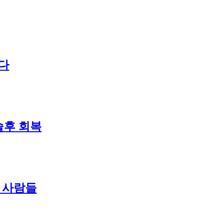
하다
술후 회복
난 사람들