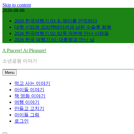
Skip to content
2026-08-06
2026 한국여행기 03: K-뷰티를 만끽하다
대학 신입생 오리엔테이션과 남편 수술후 회복
2026 한국여행기 02: 82쿡 덕분에 만난 사람들
2026 한국 여행기 01: 대통령과 만난 날
A Piacere! At Pleasure!
소년공원 이야기
Menu
먹고 사는 이야기
아이들 이야기
책 영화 이야기
여행 이야기
만들고 고치기
아이들 그림
로그인